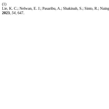
(1)
Lie, K. C.; Nelwan, E. J.; Pasaribu, A.; Shakinah, S.; Sinto, R.; Nain
2023
,
54
, 647.