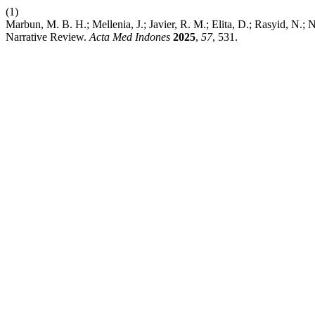
(1)
Marbun, M. B. H.; Mellenia, J.; Javier, R. M.; Elita, D.; Rasyid, N.;
Narrative Review.
Acta Med Indones
2025
,
57
, 531.